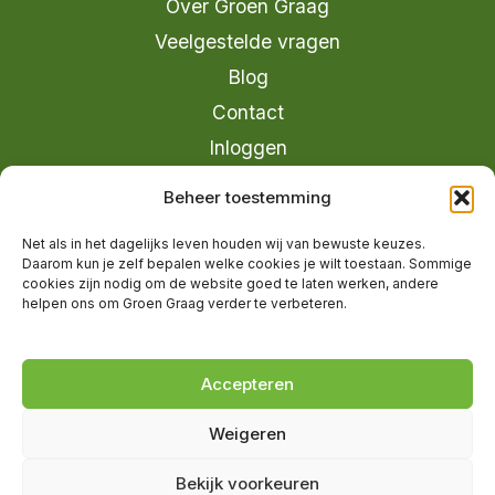
Over Groen Graag
Veelgestelde vragen
Blog
Contact
Inloggen
info@groengraag.nl
Beheer toestemming
KvK 63990962
Net als in het dagelijks leven houden wij van bewuste keuzes.
Ervaringen van leden op Trustpilot
Daarom kun je zelf bepalen welke cookies je wilt toestaan. Sommige
cookies zijn nodig om de website goed te laten werken, andere
helpen ons om Groen Graag verder te verbeteren.
© 2026 Groen Graag - Designed by
V2
Marketing
Accepteren
Weigeren
Groen Graag is onderdeel van Moreau
Bekijk voorkeuren
Management B.V.