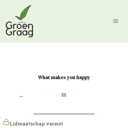
Ga
naar
de
inhoud
What makes you happy
←
Lidmaatschap vereist