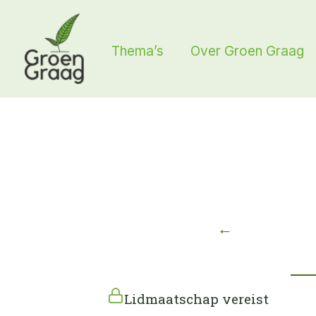
Ga
naar
Thema’s
Over Groen Graag
de
inhoud
←
Lidmaatschap vereist