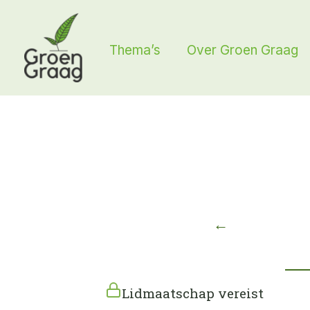
Ga
naar
Thema’s
Over Groen Graag
de
inhoud
←
Lidmaatschap vereist