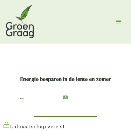
Ga
naar
de
inhoud
Energie besparen in de lente en zomer
←
Lidmaatschap vereist