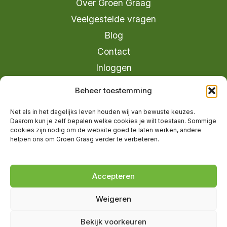
Over Groen Graag
Veelgestelde vragen
Blog
Contact
Inloggen
info@groengraag.nl
Beheer toestemming
KvK 63990962
Net als in het dagelijks leven houden wij van bewuste keuzes.
Ervaringen van leden op Trustpilot
Daarom kun je zelf bepalen welke cookies je wilt toestaan. Sommige
cookies zijn nodig om de website goed te laten werken, andere
helpen ons om Groen Graag verder te verbeteren.
© 2026 Groen Graag - Designed by
V2
Marketing
Accepteren
Weigeren
Groen Graag is onderdeel van Moreau
Bekijk voorkeuren
Management B.V.