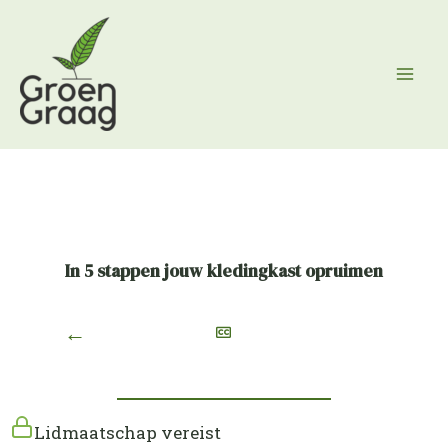
Ga
naar
de
inhoud
In 5 stappen jouw kledingkast opruimen
←
Lidmaatschap vereist