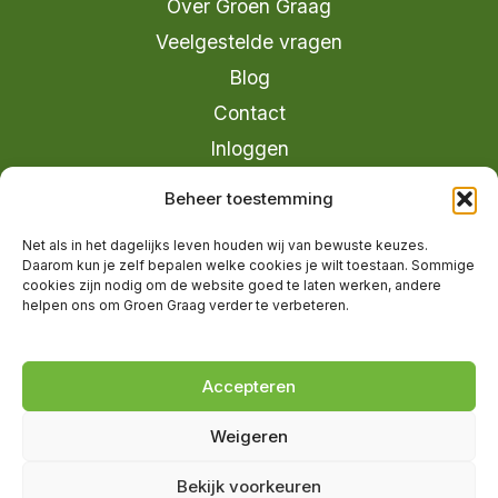
Over Groen Graag
Veelgestelde vragen
Blog
Contact
Inloggen
info@groengraag.nl
Beheer toestemming
KvK 63990962
Net als in het dagelijks leven houden wij van bewuste keuzes.
Ervaringen van leden op Trustpilot
Daarom kun je zelf bepalen welke cookies je wilt toestaan. Sommige
cookies zijn nodig om de website goed te laten werken, andere
helpen ons om Groen Graag verder te verbeteren.
© 2026 Groen Graag - Designed by
V2
Marketing
Accepteren
Weigeren
Groen Graag is onderdeel van Moreau
Bekijk voorkeuren
Management B.V.