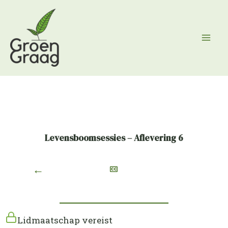
Ga
naar
de
inhoud
Levensboomsessies – Aflevering 6
←
Lidmaatschap vereist