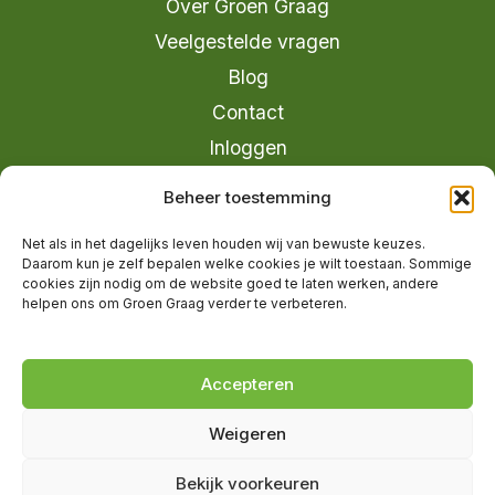
Over Groen Graag
Veelgestelde vragen
Blog
Contact
Inloggen
info@groengraag.nl
Beheer toestemming
KvK 63990962
Net als in het dagelijks leven houden wij van bewuste keuzes.
Ervaringen van leden op Trustpilot
Daarom kun je zelf bepalen welke cookies je wilt toestaan. Sommige
cookies zijn nodig om de website goed te laten werken, andere
helpen ons om Groen Graag verder te verbeteren.
© 2026 Groen Graag - Designed by
V2
Marketing
Accepteren
Weigeren
Groen Graag is onderdeel van Moreau
Bekijk voorkeuren
Management B.V.