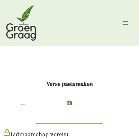
Ga
naar
de
inhoud
Verse pasta maken
←
Lidmaatschap vereist